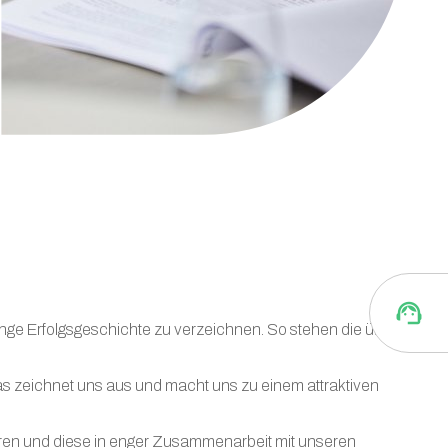
support_agent
ge Erfolgsgeschichte zu verzeichnen. So stehen die über 125
s zeichnet uns aus und macht uns zu einem attraktiven
eren und diese in enger Zusammenarbeit mit unseren