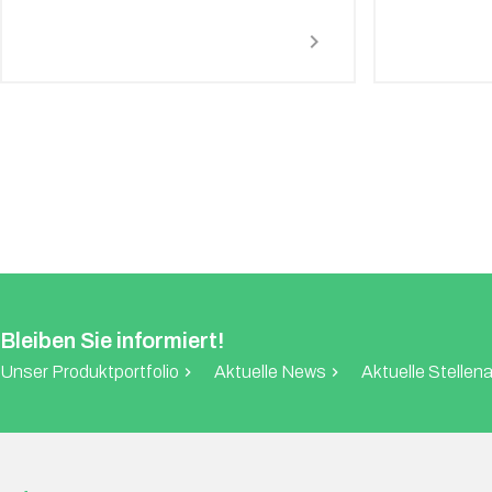
chevron_right
Bleiben Sie informiert!
Unser Produktportfolio
Aktuelle News
Aktuelle Stelle
chevron_right
chevron_right