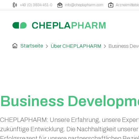
+49 (0) 3834 451-0
info@cheplapharm.com
Arzneimittelsi
chevron_right
chevron_right
Startseite
Über CHEPLAPHARM
Business Dev
Business Developm
CHEPLAPHARM: Unsere Erfahrung, unsere Expertise
zukünftige Entwicklung. Die Nachhaltigkeit unserer
Erfolgsrezept für unsere partnerschaftlichen Bezi