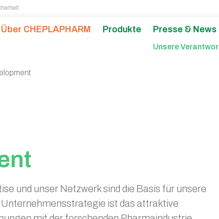
cherheit
Über CHEPLAPHARM
Produkte
Presse & News
Stellenangebote
Creditor Relations
Leben in Greifswald
Unsere Verantwo
Investors Do
Ka
elopment
ent
 und unser Netzwerk sind die Basis für unsere
 Unternehmensstrategie ist das attraktive
ehungen mit der forschenden Pharmaindustrie.