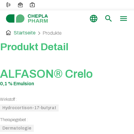
language
search
menu
chevron_right
Startseite
Produkte
Produkt Detail
ALFASON® Crelo
0,1 % Emulsion
Wirkstoff :
Hydrocortison-17-butyrat
Therapiegebiet :
Dermatologie