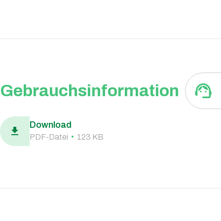
support_agent
Gebrauchsinformation
Download
download
PDF
-Datei
•
123 KB